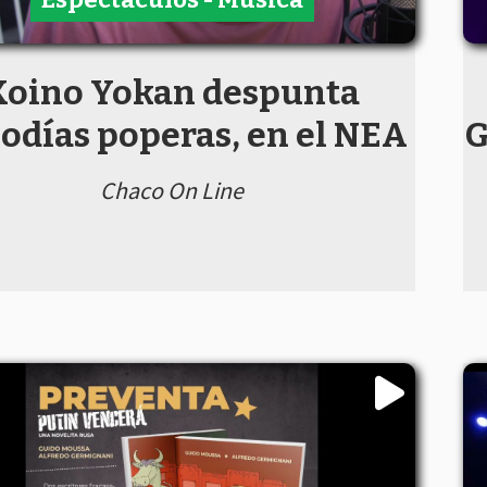
Koino Yokan despunta
odías poperas, en el NEA
G
Chaco On Line