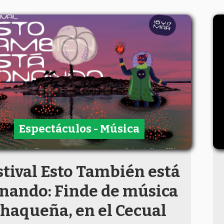
Espectáculos - Música
stival Esto También está
nando: Finde de música
haqueña, en el Cecual