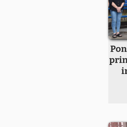
Pon
pri
i