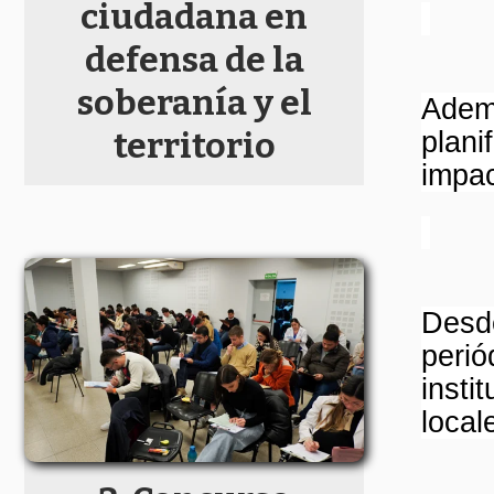
ciudadana en
defensa de la
soberanía y el
Ademá
territorio
plani
impac
Desd
perió
insti
local