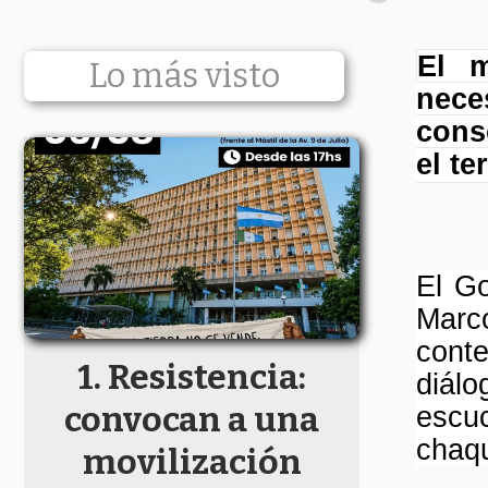
El m
Lo más visto
nece
cons
el te
El Go
Marco
cont
Resistencia:
diálo
convocan a una
escuc
chaq
movilización