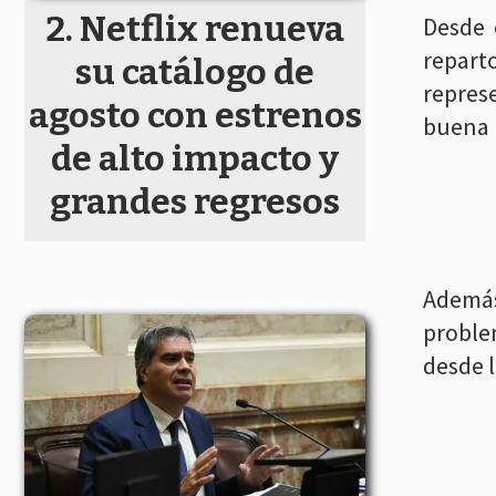
Netflix renueva
Desde 
repart
su catálogo de
repres
agosto con estrenos
buena p
de alto impacto y
grandes regresos
Además
proble
desde l