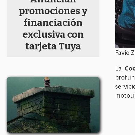
promociones y
financiación
exclusiva con
tarjeta Tuya
Favio 
La
Co
profun
servic
motoub