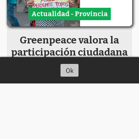
Actualidad - Provincia
Greenpeace valora la
participación ciudadana
Chaco On Line
Ok
Escuchar artículo