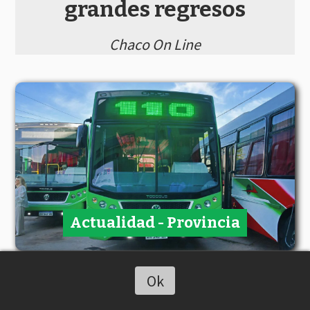
grandes regresos
Chaco On Line
Actualidad - Provincia
Chacobus: El Gobierno
Ok
Escuchar artículo
avanza en la