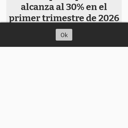
alcanza al 30% en el
primer trimestre de 2026
Chaco On Line
Ok
Escuchar artículo
Actualidad - Provincia