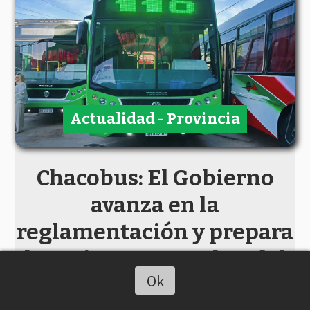
Actualidad - Provincia
Chacobus: El Gobierno
avanza en la
reglamentación y prepara
las primeras pruebas del
Ok
nuevo sistema de
Escuchar artículo